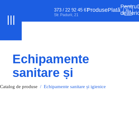
Pentru
Produse
Plată
373 / 22 92 45 67
Ru
dealeri
Str. Padurii, 21
Echipamente
sanitare și
igienice
Catalog de produse
/
Echipamente sanitare și igienice