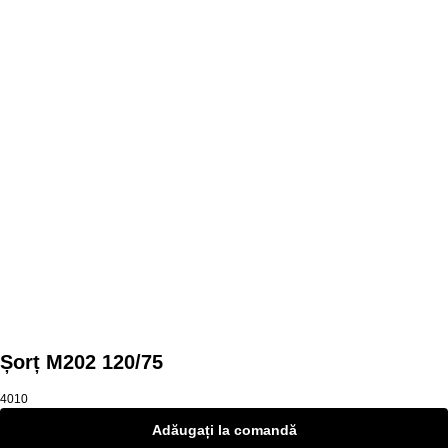
Mai multe produse
Șorț M202 120/75
4010
Adăugați la comandă