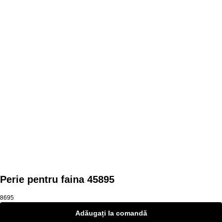
Mai multe produse
Perie pentru faina 45895
8695
Adăugați la comandă